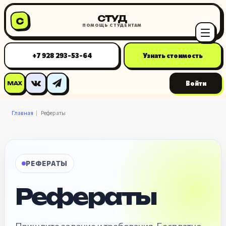
СТУД
С
ПОМОЩЬ СТУДЕНТАМ
+7 928 293-53-64
Узнать стоимость
Войти
MAX
Главная
Рефераты
РЕФЕРАТЫ
Рефераты