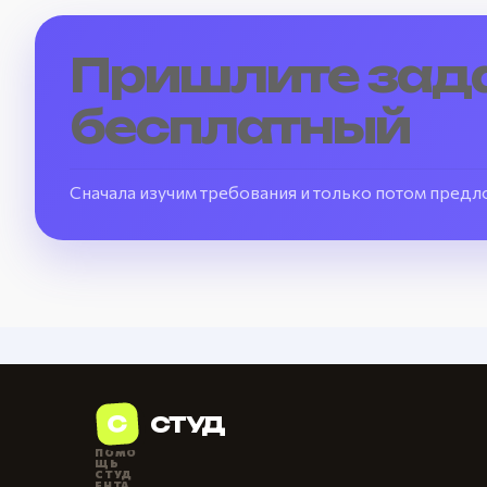
Пришлите зада
бесплатный
Сначала изучим требования и только потом предл
С
СТУД
ПОМО
ЩЬ
СТУД
ЕНТА