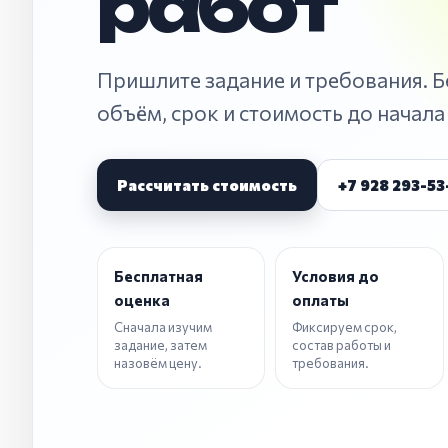
работ
Пришлите задание и требования. 
объём, срок и стоимость до начала
Рассчитать стоимость
+7 928 293-53
Бесплатная
Условия до
оценка
оплаты
Сначала изучим
Фиксируем срок,
задание, затем
состав работы и
назовём цену.
требования.