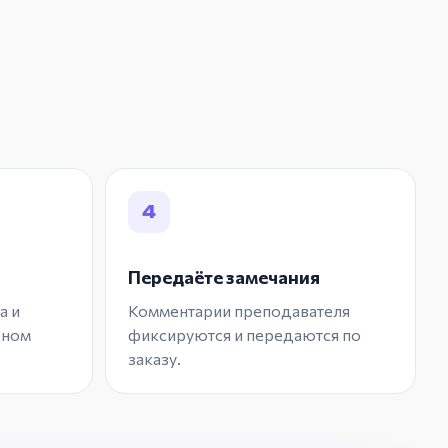
4
Передаёте замечания
а и
Комментарии преподавателя
дном
фиксируются и передаются по
заказу.