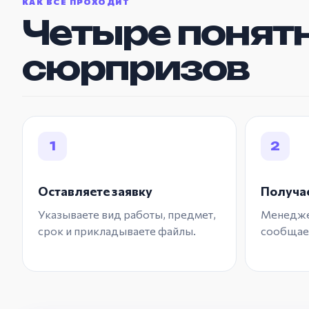
КАК ВСЁ ПРОХОДИТ
Четыре понятн
сюрпризов
1
2
Оставляете заявку
Получае
Указываете вид работы, предмет,
Менеджер
срок и прикладываете файлы.
сообщает