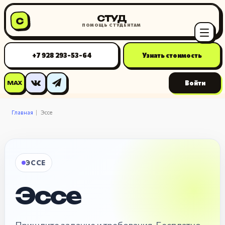
СТУД
С
ПОМОЩЬ СТУДЕНТАМ
+7 928 293-53-64
Узнать стоимость
Войти
MAX
Главная
Эссе
ЭССЕ
Эссе