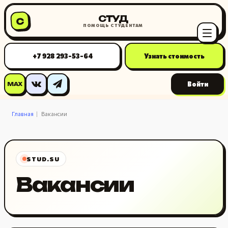
СТУД
С
ПОМОЩЬ СТУДЕНТАМ
+7 928 293-53-64
Узнать стоимость
Войти
MAX
Главная
Вакансии
STUD.SU
Вакансии