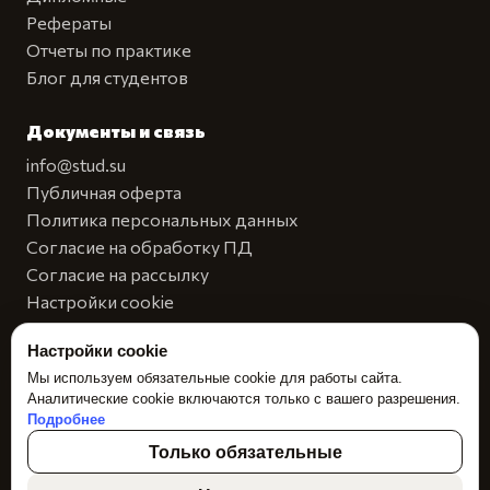
Рефераты
Отчеты по практике
Блог для студентов
Документы и связь
info@stud.su
Публичная оферта
Политика персональных данных
Согласие на обработку ПД
Согласие на рассылку
Настройки cookie
Реквизиты
Настройки cookie
ВКонтакте
Мы используем обязательные cookie для работы сайта.
Кабинет автора
Аналитические cookie включаются только с вашего разрешения.
Подробнее
Только обязательные
© 2026 СТУД
Специалисты сервиса «СТУД» осуществляют сбор, обработку и